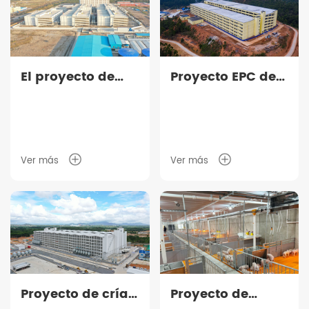
El proyecto de
Proyecto EPC de
construcción de
granja de 10.000
varias plantas de
cerdas de
Dekon
Aonong
Ver más
Ver más
Proyecto de cría
Proyecto de