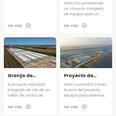
de cerdos de
granja de 2.000
HUALI ha suministrado
un conjunto completo
500.000 cabezas
cerdas en
de equipos para un
de Tangrenshen
Malasia
proyecto de granja de
2.000 cerdas en Malasia,
Ver más
Ver más
ayudando al cliente a
aumentar la capacidad
de producción.
Granja de
Proyecto de
engorde Keyou
granja de
El proyecto industrial
HUALI suministró a toda
integrado de cría de un
la zona del proyecto
Qianqi
engorde COFCO
millón de cerdos de
equipos para sistemas
de Dongtai,
Keyouqian Banner está
de cría de ganado,
Jiangsu
ubicado en Horqin Right
incluyendo corrales,
Ver más
Ver más
Front Banner, Liga de
líneas de alimentación,