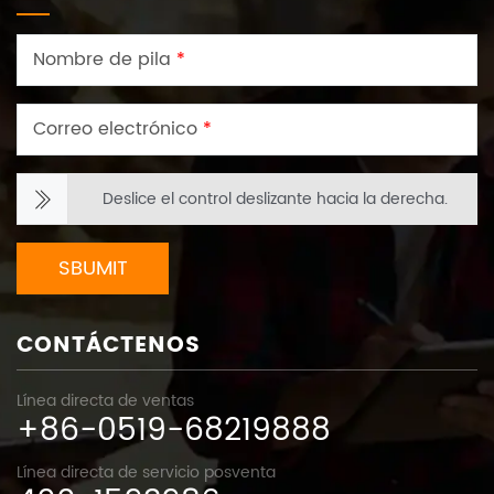
Nombre de pila
*
Correo electrónico
*
Deslice el control deslizante hacia la derecha.
SBUMIT
CONTÁCTENOS
Línea directa de ventas
+86-0519-68219888
Línea directa de servicio posventa